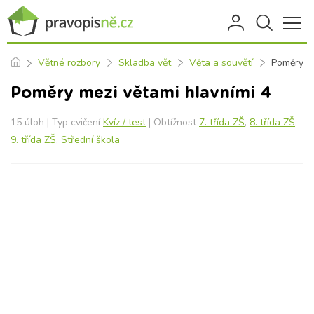
Větné rozbory
Skladba vět
Věta a souvětí
Poměry me
Poměry mezi větami hlavními 4
15 úloh | Typ cvičení
Kvíz / test
| Obtížnost
7. třída ZŠ
,
8. třída ZŠ
,
9. třída ZŠ
,
Střední škola