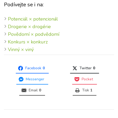
Podívejte se i na:
Potenciál × potencionál
Drogerie × drogérie
Povědomí × podvědomí
Konkurs × konkurz
Vinný × viný
Facebook
0
Twitter
0
Messenger
Pocket
Email
0
Tisk
1