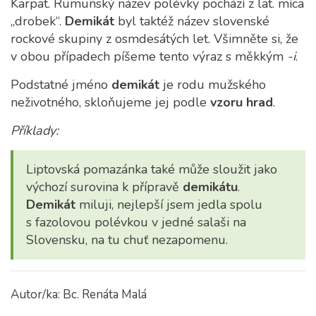
Karpat. Rumunský název polévky pochází z lat. míca
„drobek“.
Demikát
byl taktéž název slovenské
rockové skupiny z osmdesátých let. Všimněte si, že
v obou případech píšeme tento výraz s měkkým
-i
.
Podstatné jméno
demikát
je rodu mužského
neživotného, skloňujeme jej podle
vzoru hrad
.
Příklady:
Liptovská pomazánka také může sloužit jako
výchozí surovina k přípravě
demikátu
.
Demikát
miluji, nejlepší jsem jedla spolu
s fazolovou polévkou v jedné salaši na
Slovensku, na tu chuť nezapomenu.
Autor/ka: Bc. Renáta Malá