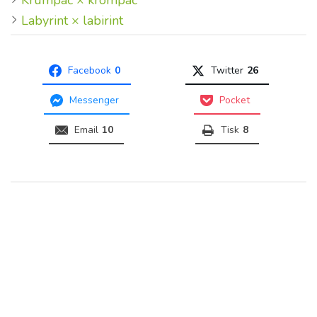
Krumpáč × krompáč
Labyrint × labirint
Facebook
0
Twitter
26
Messenger
Pocket
Email
10
Tisk
8