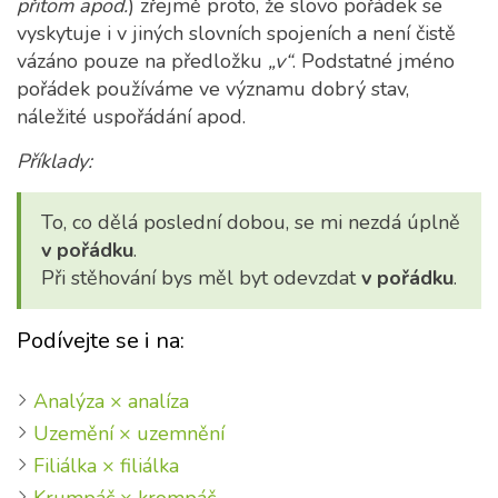
přitom apod.
) zřejmě proto, že slovo pořádek se
vyskytuje i v jiných slovních spojeních a není čistě
vázáno pouze na předložku
„v“
. Podstatné jméno
pořádek používáme ve významu dobrý stav,
náležité uspořádání apod.
Příklady:
To, co dělá poslední dobou, se mi nezdá úplně
v pořádku
.
Při stěhování bys měl byt odevzdat
v pořádku
.
Podívejte se i na:
Analýza × analíza
Uzemění × uzemnění
Filiálka × filiálka