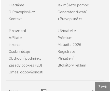
Hledáme
Jak můžete pomoci
O Pravopisně.cz
Generátor diktátů
Kontakt
+Pravopisně.cz
Provozní
Uživatelé
Affiliate
Prémium
Inzerce
Maturita 2026
Osobní údaje
Registrace
Obchodní podmínky
Přihlášení
Zásady cookies (EU)
Blokátory reklam
Omez. odpovědnosti
Zavřít
Jsem
Pravopisně.cz
Student
Rodič