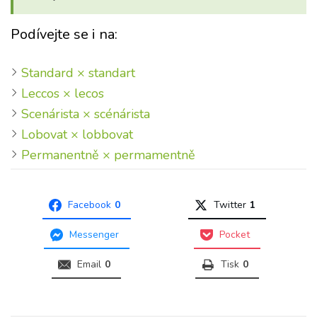
Podívejte se i na:
Standard × standart
Leccos × lecos
Scenárista × scénárista
Lobovat × lobbovat
Permanentně × permamentně
Facebook
0
Twitter
1
Messenger
Pocket
Email
0
Tisk
0