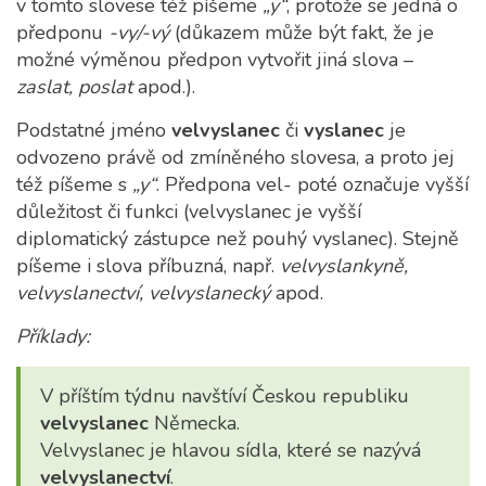
v tomto slovese též píšeme
„y“
, protože se jedná o
předponu
-vy/-vý
(důkazem může být fakt, že je
možné výměnou předpon vytvořit jiná slova –
zaslat, poslat
apod.).
Podstatné jméno
velvyslanec
či
vyslanec
je
odvozeno právě od zmíněného slovesa, a proto jej
též píšeme s
„y“
. Předpona vel- poté označuje vyšší
důležitost či funkci (velvyslanec je vyšší
diplomatický zástupce než pouhý vyslanec). Stejně
píšeme i slova příbuzná, např.
velvyslankyně,
velvyslanectví, velvyslanecký
apod.
Příklady:
V příštím týdnu navštíví Českou republiku
velvyslanec
Německa.
Velvyslanec je hlavou sídla, které se nazývá
velvyslanectví
.