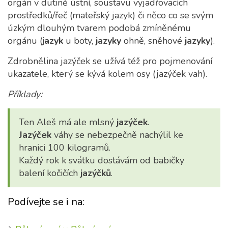
orgán v dutině ústní, soustavu vyjadřovacích
prostředků/řeč (mateřský jazyk) či něco co se svým
úzkým dlouhým tvarem podobá zmíněnému
orgánu (
jazyk
u boty,
jazyky
ohně, sněhové
jazyky
).
Zdrobnělina jazýček se užívá též pro pojmenování
ukazatele, který se kývá kolem osy (jazýček vah).
Příklady:
Ten Aleš má ale mlsný
jazýček
.
Jazýček
váhy se nebezpečně nachýlil ke
hranici 100 kilogramů.
Každý rok k svátku dostávám od babičky
balení kočičích
jazýčků
.
Podívejte se i na: