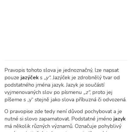
Pravopis tohoto slova je jednoznačný, lze napsat
pouze
jazýček
s
„y“
. Jazýček je zdrobnělý tvar od
podstatného jména jazyk. Jazyk je součástí
vyjmenovaných slov po písmenu
„z“
, proto jej
píšeme s „y“ stejně jako slova příbuzná či odvozená.
O pravopise zde tedy není důvod pochybovat a je
nutné si slovo zapamatovat. Podstatné jméno
jazyk
má několik různých významů. Označuje pohyblivý