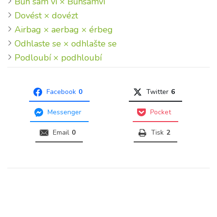
Bůh sám ví × Bůhsámví
Dovést × dovézt
Airbag × aerbag × érbeg
Odhlaste se × odhlašte se
Podloubí × podhloubí
Facebook
0
Twitter
6
Messenger
Pocket
Email
0
Tisk
2