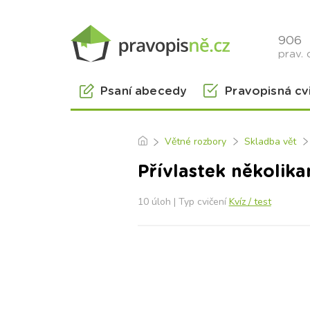
906
prav. 
Psaní abecedy
Pravopisná cv
Větné rozbory
Skladba vět
Přívlastek několika
10 úloh | Typ cvičení
Kvíz / test