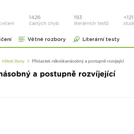
1426
193
+121 
cvičení
častých chyb
literárních testů
stude
ičení
Větné rozbory
Literární testy
Větné členy
Přívlastek několikanásobný a postupně rozvíjející
násobný a postupně rozvíjející