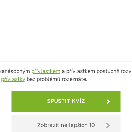
olikanásobným
přívlastkem
a přívlastkem postupně rozví
i
přívlastky
bez problémů rozeznáte.
SPUSTIT KVÍZ
Zobrazit nejlepších 10