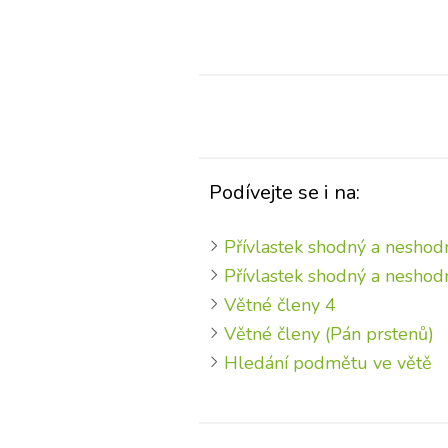
Podívejte se i na:
Přívlastek shodný a neshod
Přívlastek shodný a neshod
Větné členy 4
Větné členy (Pán prstenů)
Hledání podmětu ve větě