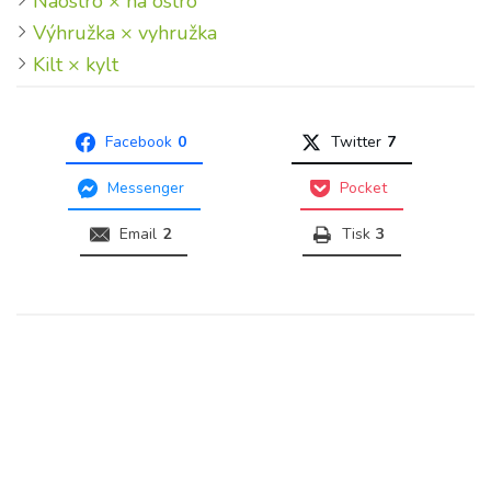
Naostro × na ostro
Výhružka × vyhružka
Kilt × kylt
Facebook
0
Twitter
7
Messenger
Pocket
Email
2
Tisk
3