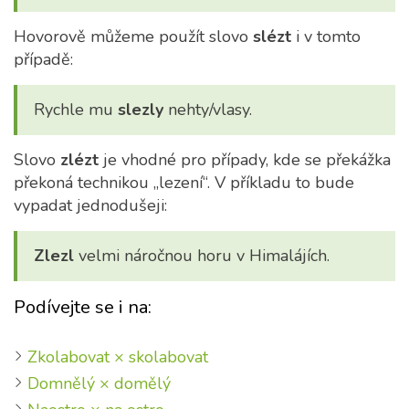
Hovorově můžeme použít slovo
slézt
i v tomto
případě:
Rychle mu
slezly
nehty/vlasy.
Slovo
zlézt
je vhodné pro případy, kde se překážka
překoná technikou „lezení“. V příkladu to bude
vypadat jednodušeji:
Zlezl
velmi náročnou horu v Himalájích.
Podívejte se i na:
Zkolabovat × skolabovat
Domnělý × domělý