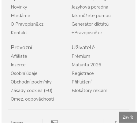
Novinky
Jazyková poradna
Hledáme
Jak můžete pomoci
O Pravopisně.cz
Generátor diktátů
Kontakt
+Pravopisně.cz
Provozní
Uživatelé
Affiliate
Prémium
Inzerce
Maturita 2026
Osobní údaje
Registrace
Obchodní podmínky
Přihlášení
Zásady cookies (EU)
Blokátory reklam
Omez. odpovědnosti
Zavřít
Jsem
Pravopisně.cz
Student