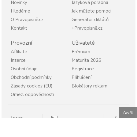
Novinky
Jazyková poradna
Hledáme
Jak můžete pomoci
O Pravopisně.cz
Generátor diktátů
Kontakt
+Pravopisně.cz
Provozní
Uživatelé
Affiliate
Prémium
Inzerce
Maturita 2026
Osobní údaje
Registrace
Obchodní podmínky
Přihlášení
Zásady cookies (EU)
Blokátory reklam
Omez. odpovědnosti
Zavřít
Jsem
Pravopisně.cz
Student
Rodič