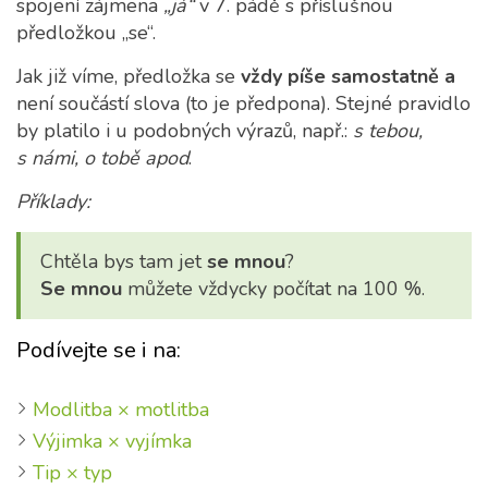
spojení zájmena
„já“
v 7. pádě s příslušnou
předložkou „se“.
Jak již víme, předložka se
vždy píše samostatně a
není součástí slova (to je předpona). Stejné pravidlo
by platilo i u podobných výrazů, např.:
s tebou,
s námi, o tobě apod
.
Příklady:
Chtěla bys tam jet
se mnou
?
Se mnou
můžete vždycky počítat na 100 %.
Podívejte se i na:
Modlitba × motlitba
Výjimka × vyjímka
Tip × typ