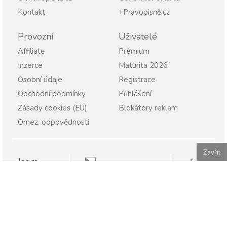
Kontakt
+Pravopisně.cz
Provozní
Uživatelé
Affiliate
Prémium
Inzerce
Maturita 2026
Osobní údaje
Registrace
Obchodní podmínky
Přihlášení
Zásady cookies (EU)
Blokátory reklam
Omez. odpovědnosti
Zavřít
Jsem
Pravopisně.cz
Student
Rodič
Pravopisne.sk
Učitel
Škola