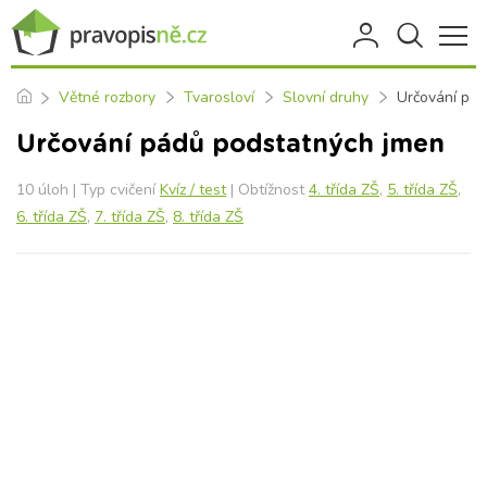
Větné rozbory
Tvarosloví
Slovní druhy
Určování pá
Určování pádů podstatných jmen
10 úloh | Typ cvičení
Kvíz / test
| Obtížnost
4. třída ZŠ
,
5. třída ZŠ
,
6. třída ZŠ
,
7. třída ZŠ
,
8. třída ZŠ