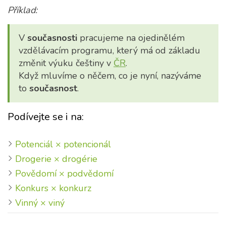
Příklad:
V
současnosti
pracujeme na ojedinělém
vzdělávacím programu, který má od základu
změnit výuku češtiny v
ČR
.
Když mluvíme o něčem, co je nyní, nazýváme
to
současnost
.
Podívejte se i na:
Potenciál × potencionál
Drogerie × drogérie
Povědomí × podvědomí
Konkurs × konkurz
Vinný × viný