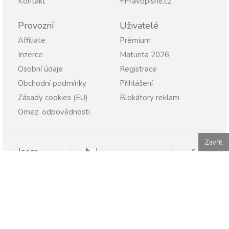
Kontakt
+Pravopisně.cz
Provozní
Uživatelé
Affiliate
Prémium
Inzerce
Maturita 2026
Osobní údaje
Registrace
Obchodní podmínky
Přihlášení
Zásady cookies (EU)
Blokátory reklam
Omez. odpovědnosti
Zavřít
Jsem
Pravopisně.cz
Student
Rodič
Pravopisne.sk
Učitel
Škola
Firma