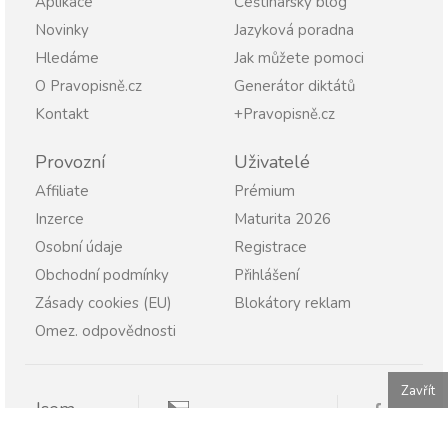
Aplikace
Češtinářský blog
Novinky
Jazyková poradna
Hledáme
Jak můžete pomoci
O Pravopisně.cz
Generátor diktátů
Kontakt
+Pravopisně.cz
Provozní
Uživatelé
Affiliate
Prémium
Inzerce
Maturita 2026
Osobní údaje
Registrace
Obchodní podmínky
Přihlášení
Zásady cookies (EU)
Blokátory reklam
Omez. odpovědnosti
Zavřít
Jsem
Pravopisně.cz
Student