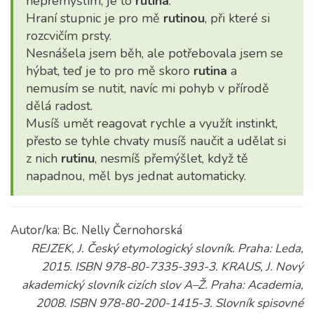
nepřemýšlím, je to
rutina
.
Hraní stupnic je pro mě
rutinou
, při které si
rozcvičím prsty.
Nesnášela jsem běh, ale potřebovala jsem se
hýbat, teď je to pro mě skoro
rutina
a
nemusím se nutit, navíc mi pohyb v přírodě
dělá radost.
Musíš umět reagovat rychle a využít instinkt,
přesto se tyhle chvaty musíš naučit a udělat si
z nich
rutinu
, nesmíš přemýšlet, když tě
napadnou, měl bys jednat automaticky.
Autor/ka: Bc. Nelly Černohorská
REJZEK, J. Český etymologický slovník. Praha: Leda,
2015. ISBN 978-80-7335-393-3. KRAUS, J. Nový
akademický slovník cizích slov A–Ž. Praha: Academia,
2008. ISBN 978-80-200-1415-3. Slovník spisovné