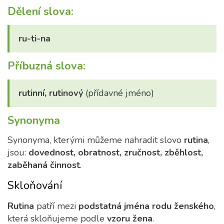
Dělení slova:
ru-ti-na
Příbuzná slova:
rutinní, rutinový
(přídavné jméno)
Synonyma
Synonyma, kterými můžeme nahradit slovo
rutina
,
jsou:
dovednost, obratnost, zručnost, zběhlost,
zaběhaná činnost
.
Skloňování
Rutina
patří mezi
podstatná jména rodu ženského
,
která skloňujeme podle
vzoru žena
.