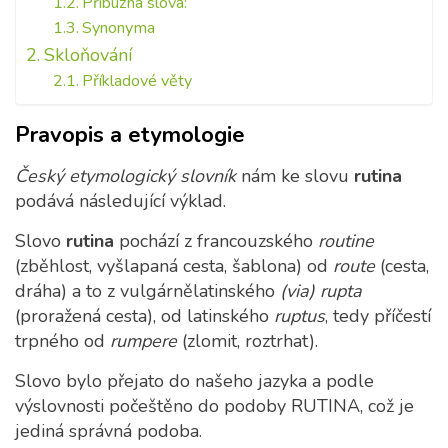
Příbuzná slova:
Synonyma
Skloňování
Příkladové věty
Pravopis a etymologie
Český etymologický slovník
nám ke slovu
rutina
podává následující výklad.
Slovo
rutina
pochází z francouzského
routine
(zběhlost, vyšlapaná cesta, šablona) od
route
(cesta,
dráha) a to z vulgárnělatinského
(via) rupta
(proražená cesta), od latinského
ruptus
, tedy příčestí
trpného od
rumpere
(zlomit, roztrhat).
Slovo bylo přejato do našeho jazyka a podle
výslovnosti počeštěno do podoby RUTINA, což je
jediná správná podoba.