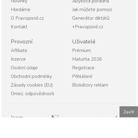
Novinky
Jazyková poradna
Hledáme
Jak můžete pomoci
O Pravopisně.cz
Generátor diktátů
Kontakt
+Pravopisně.cz
Provozní
Uživatelé
Affiliate
Prémium
Inzerce
Maturita 2026
Osobní údaje
Registrace
Obchodní podmínky
Přihlášení
Zásady cookies (EU)
Blokátory reklam
Omez. odpovědnosti
Zavřít
Jsem
Pravopisně.cz
Student
Rodič