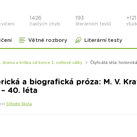
1426
193
+121 
cvičení
častých chyb
literárních testů
stude
ičení
Větné rozbory
Literární testy
 drama a kritika od konce 1. světové války
Čtyřicátá léta: historická
orická a biografická próza: M. V. Krat
– 40. léta
ost
Střední škola