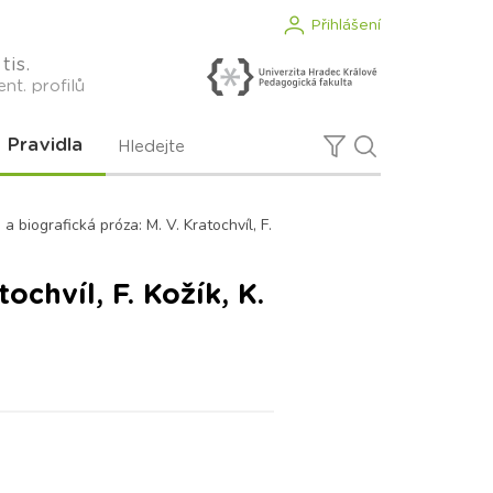
Přihlášení
tis.
nt. profilů
Pravidla
 a biografická próza: M. V. Kratochvíl, F.
ochvíl, F. Kožík, K.