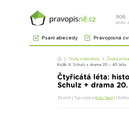
906
prav. 
Psaní abecedy
Pravopisná cv
Testy z literatury
Česká próza,
Kožík, K. Schulz + drama 20. – 40. léta
Čtyřicátá léta: hist
Schulz + drama 20. 
16 úloh | Typ cvičení
Kvíz / test
| Obtížn