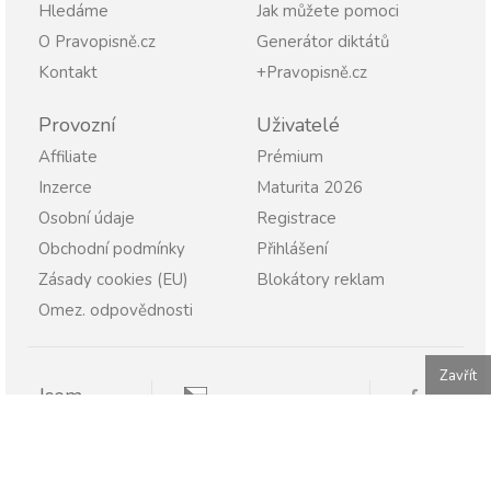
Hledáme
Jak můžete pomoci
O Pravopisně.cz
Generátor diktátů
Kontakt
+Pravopisně.cz
Provozní
Uživatelé
Affiliate
Prémium
Inzerce
Maturita 2026
Osobní údaje
Registrace
Obchodní podmínky
Přihlášení
Zásady cookies (EU)
Blokátory reklam
Omez. odpovědnosti
Zavřít
Jsem
Pravopisně.cz
Student
Rodič
Pravopisne.sk
Učitel