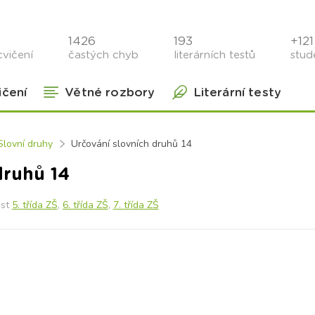
1426
193
+121 
cvičení
častých chyb
literárních testů
stude
ičení
Větné rozbory
Literární testy
Slovní druhy
Určování slovních druhů 14
druhů 14
ost
5. třída ZŠ
,
6. třída ZŠ
,
7. třída ZŠ