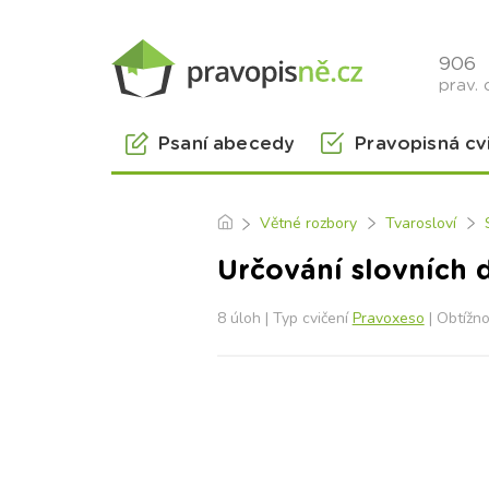
906
prav. 
Psaní abecedy
Pravopisná cv
Větné rozbory
Tvarosloví
Určování slovních 
8 úloh | Typ cvičení
Pravoxeso
| Obtížn