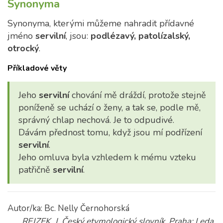
Synonyma
Synonyma, kterými můžeme nahradit přídavné
jméno
servilní
, jsou:
podlézavý, patolízalský,
otrocký
.
Příkladové věty
Jeho
servilní
chování mě dráždí, protože stejně
poníženě se uchází o ženy, a tak se, podle mě,
správný chlap nechová. Je to odpudivé.
Dávám přednost tomu, když jsou mí podřízení
servilní
.
Jeho omluva byla vzhledem k mému vzteku
patřičně
servilní
.
Autor/ka: Bc. Nelly Černohorská
REJZEK, J. Český etymologický slovník. Praha: Leda,