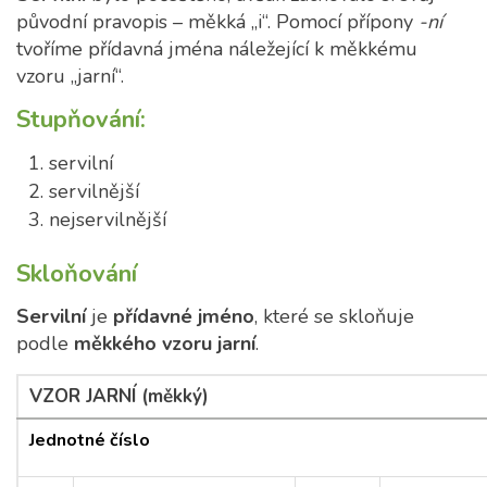
původní pravopis – měkká „i“. Pomocí přípony
-ní
tvoříme přídavná jména náležející k měkkému
vzoru „jarní“.
Stupňování
:
servilní
servilnější
nejservilnější
Skloňování
Servilní
je
přídavné jméno
, které se skloňuje
podle
měkkého vzoru jarní
.
VZOR JARNÍ (měkký)
Jednotné číslo