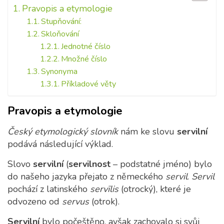
Pravopis a etymologie
Stupňování:
Skloňování
Jednotné číslo
Množné číslo
Synonyma
Příkladové věty
Pravopis a etymologie
Český etymologický slovník
nám ke slovu
servilní
podává následující výklad.
Slovo
servilní
(
servilnost
– podstatné jméno) bylo
do našeho jazyka přejato z německého
servil
.
Servil
pochází z latinského
servīlis
(otrocký), které je
odvozeno od
servus
(otrok).
Servilní
bylo počeštěno, avšak zachovalo si svůj