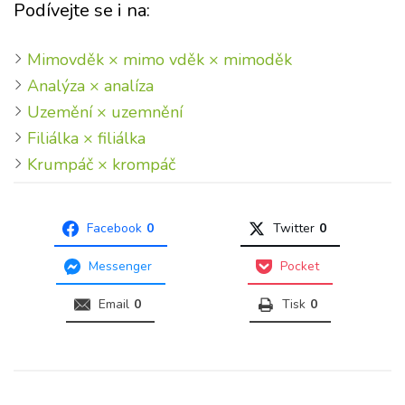
Podívejte se i na:
Mimovděk × mimo vděk × mimoděk
Analýza × analíza
Uzemění × uzemnění
Filiálka × filiálka
Krumpáč × krompáč
Facebook
0
Twitter
0
Messenger
Pocket
Email
0
Tisk
0