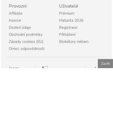
Provozní
Uživatelé
Affiliate
Prémium
Inzerce
Maturita 2026
Osobní údaje
Registrace
Obchodní podmínky
Přihlášení
Zásady cookies (EU)
Blokátory reklam
Omez. odpovědnosti
Zavřít
Jsem
Pravopisně.cz
Student
Rodič
Pravopisne.sk
Učitel
Škola
Firma