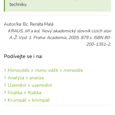
techniky.
Autor/ka: Bc. Renáta Malá
KRAUS, Jiří a kol. Nový akademický slovník cizích slov
A-Ž. Vyd. 1. Praha: Academia, 2005. 879 s. ISBN 80-
200-1351-2.
Podívejte se i na:
Mimovděk × mimo vděk × mimoděk
Analýza × analíza
Uzemění × uzemnění
Filiálka × filiálka
Krumpáč × krompáč