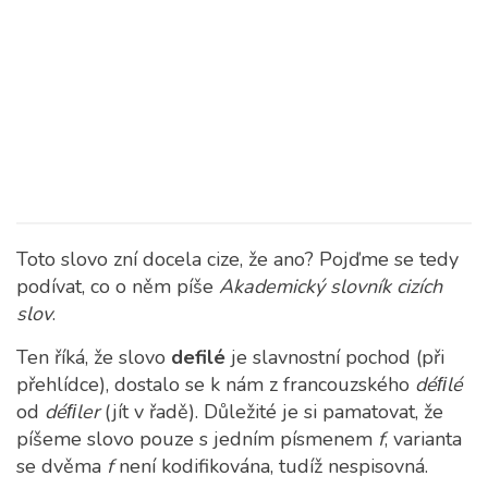
Toto slovo zní docela cize, že ano? Pojďme se tedy
podívat, co o něm píše
Akademický slovník cizích
slov
.
Ten říká, že slovo
defilé
je slavnostní pochod (při
přehlídce), dostalo se k nám z francouzského
déﬁlé
od
déﬁler
(jít v řadě). Důležité je si pamatovat, že
píšeme slovo pouze s jedním písmenem
f
, varianta
se dvěma
f
není kodifikována, tudíž nespisovná.