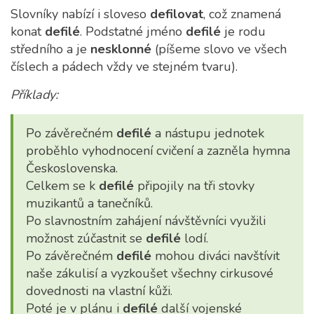
Slovníky nabízí i sloveso
defilovat
, což znamená
konat
defilé
. Podstatné jméno
defilé
je rodu
středního a je
nesklonné
(píšeme slovo ve všech
číslech a pádech vždy ve stejném tvaru).
Příklady:
Po závěrečném
defilé
a nástupu jednotek
proběhlo vyhodnocení cvičení a zazněla hymna
Československa.
Celkem se k
defilé
připojily na tři stovky
muzikantů a tanečníků.
Po slavnostním zahájení návštěvníci využili
možnost zúčastnit se
defilé
lodí.
Po závěrečném
defilé
mohou diváci navštívit
naše zákulisí a vyzkoušet všechny cirkusové
dovednosti na vlastní kůži.
Poté je v plánu i
defilé
další vojenské