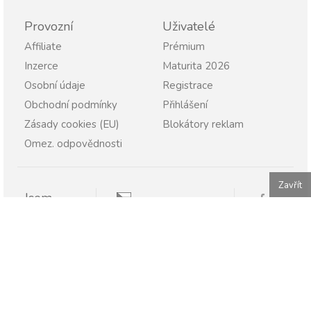
Provozní
Uživatelé
Affiliate
Prémium
Inzerce
Maturita 2026
Osobní údaje
Registrace
Obchodní podmínky
Přihlášení
Zásady cookies (EU)
Blokátory reklam
Omez. odpovědnosti
Zavřít
Jsem
Pravopisně.cz
Student
Rodič
Pravopisne.sk
Učitel
Škola
Firma