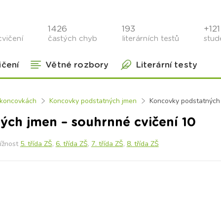
1426
193
+121 
cvičení
častých chyb
literárních testů
stude
ičení
Větné rozbory
Literární testy
v koncovkách
Koncovky podstatných jmen
Koncovky podstatných 
ch jmen – souhrnné cvičení 10
ížnost
5. třída ZŠ
,
6. třída ZŠ
,
7. třída ZŠ
,
8. třída ZŠ