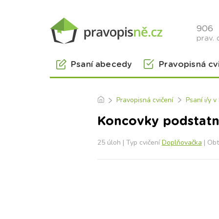
906
prav. 
Psaní abecedy
Pravopisná cv
Pravopisná cvičení
Psaní i/y 
Koncovky podstatný
25 úloh | Typ cvičení
Doplňovačka
| Obt