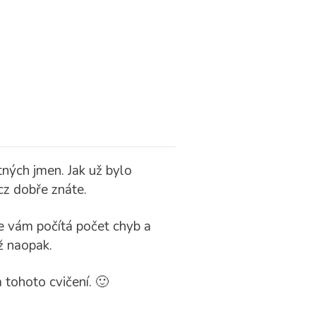
ných jmen. Jak už bylo
cz dobře znáte.
se vám počítá počet chyb a
ž naopak.
 tohoto cvičení. 🙂