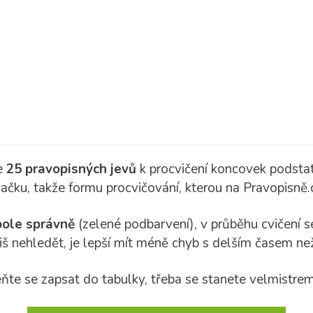
e
25 pravopisných jevů
k procvičení koncovek podstat
čku, takže formu procvičování, kterou na Pravopisně.
pole správně
(zelené podbarvení), v průběhu cvičení 
iš nehledět, je lepší mít méně chyb s delším časem ne
ňte se zapsat do tabulky, třeba se stanete velmistrem