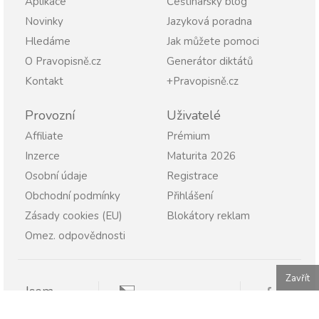
Aplikace
Češtinářský blog
Novinky
Jazyková poradna
Hledáme
Jak můžete pomoci
O Pravopisně.cz
Generátor diktátů
Kontakt
+Pravopisně.cz
Provozní
Uživatelé
Affiliate
Prémium
Inzerce
Maturita 2026
Osobní údaje
Registrace
Obchodní podmínky
Přihlášení
Zásady cookies (EU)
Blokátory reklam
Omez. odpovědnosti
Zavřít
Jsem
Pravopisně.cz
Student