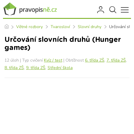
Větné rozbory
Tvarosloví
Slovní druhy
Určování slo
Určování slovních druhů (Hunger
games)
12 úloh | Typ cvičení
Kvíz / test
| Obtížnost
6. třída ZŠ
,
7. třída ZŠ
,
8. třída ZŠ
,
9. třída ZŠ
,
Střední škola