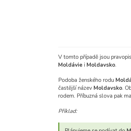
V tomto případě jsou pravopi
Moldávie
i
Moldavsko
.
Podoba ženského rodu
Moldá
častější název
Moldavsko
. O
rodem. Příbuzná slova pak ma
Příklad:
Plánujeme se podívat do
M