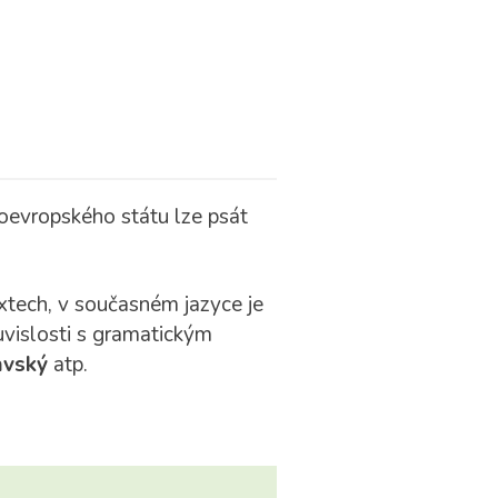
oevropského státu lze psát
extech, v současném jazyce je
uvislosti s gramatickým
avský
atp.