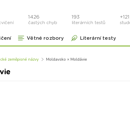
1426
193
+121 
cvičení
častých chyb
literárních testů
stude
ičení
Větné rozbory
Literární testy
ické zeměpisné názvy
Moldavsko × Moldávie
vie