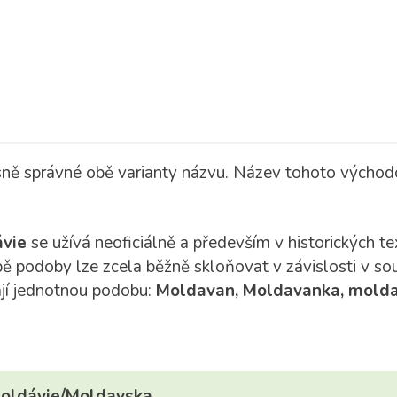
sně správné obě varianty názvu. Název tohoto východ
vie
se užívá neoficiálně a především v historických t
bě podoby lze zcela běžně skloňovat v závislosti v so
jí jednotnou podobu:
Moldavan, Moldavanka, mold
oldávie/Moldavska
.