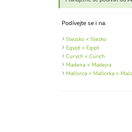
Podívejte se i na:
Slezsko × Slezko
Egypt × Egipt
Curych × Curich
Madeira × Madejra
Mallorca × Mallorka × Mal