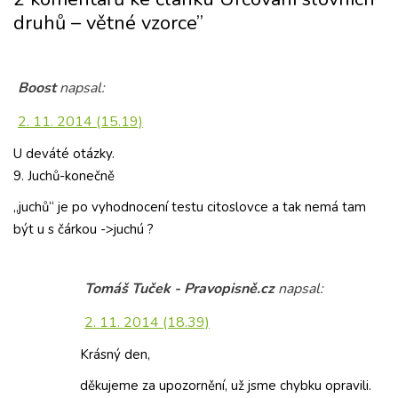
druhů – větné vzorce”
Boost
napsal:
2. 11. 2014 (15.19)
U deváté otázky.
9. Juchů-konečně
„juchů“ je po vyhodnocení testu citoslovce a tak nemá tam
být u s čárkou ->juchú ?
Tomáš Tuček - Pravopisně.cz
napsal:
2. 11. 2014 (18.39)
Krásný den,
děkujeme za upozornění, už jsme chybku opravili.