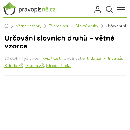
Větné rozbory
Tvarosloví
Slovní druhy
Určování slo
Určování slovních druhů – větné
vzorce
10 úloh | Typ cvičení
Kvíz / test
| Obtížnost
6. třída ZŠ
,
7. třída ZŠ
,
8. třída ZŠ
,
9. třída ZŠ
,
Střední škola