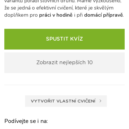
variantů pořadí slovních druhů. Máme vyzkoušeno,
že se jedná o efektivní cvičení, které je skvělým
doplňkem pro
práci v hodině
i při
domácí přípravě
.
SPUSTIT KVÍZ
Zobrazit nejlepších 10
VYTVOŘIT VLASTNÍ CVIČENÍ
Podívejte se i na: