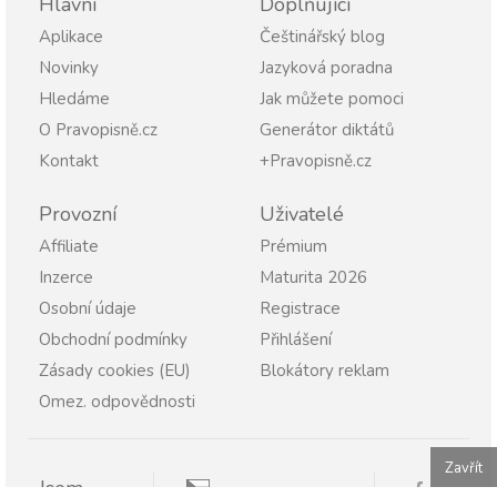
Hlavní
Doplňující
Aplikace
Češtinářský blog
Novinky
Jazyková poradna
Hledáme
Jak můžete pomoci
O Pravopisně.cz
Generátor diktátů
Kontakt
+Pravopisně.cz
Provozní
Uživatelé
Affiliate
Prémium
Inzerce
Maturita 2026
Osobní údaje
Registrace
Obchodní podmínky
Přihlášení
Zásady cookies (EU)
Blokátory reklam
Omez. odpovědnosti
Zavřít
Jsem