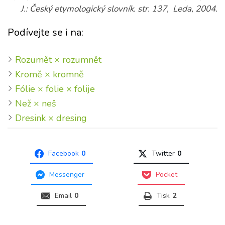
J.: Český etymologický slovník. str. 137, Leda, 2004.
Podívejte se i na:
Rozumět × rozumnět
Kromě × kromně
Fólie × folie × folije
Než × neš
Dresink × dresing
Facebook
0
Twitter
0
Messenger
Pocket
Email
0
Tisk
2