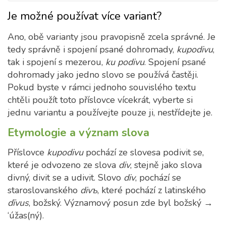
Je možné používat více variant?
Ano, obě varianty jsou pravopisně zcela správné. Je
tedy správně i spojení psané dohromady,
kupodivu
,
tak i spojení s mezerou,
ku podivu
. Spojení psané
dohromady jako jedno slovo se používá častěji.
Pokud byste v rámci jednoho souvislého textu
chtěli použít toto příslovce vícekrát, vyberte si
jednu variantu a používejte pouze ji, nestřídejte je.
Etymologie a význam slova
Příslovce
kupodivu
pochází ze slovesa podivit se,
které je odvozeno ze slova
div
, stejně jako slova
divný, divit se a udivit. Slovo
div
, pochází se
staroslovanského
divъ
, které pochází z latinského
dīvus
, božský. Významový posun zde byl božský →
‘úžas(ný).