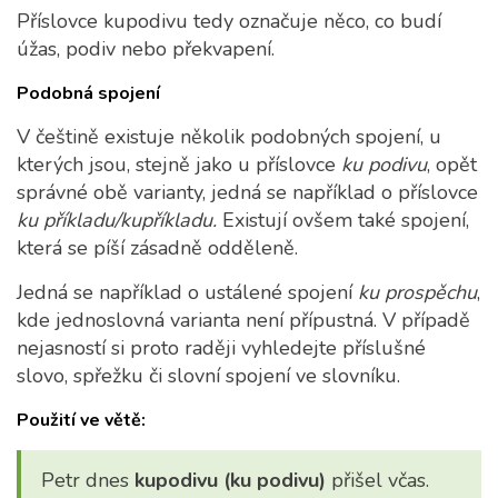
Příslovce kupodivu tedy označuje něco, co budí
úžas, podiv nebo překvapení.
Podobná spojení
V češtině existuje několik podobných spojení, u
kterých jsou, stejně jako u příslovce
ku podivu
, opět
správné obě varianty, jedná se například o příslovce
ku příkladu/kupříkladu.
Existují ovšem také spojení,
která se píší zásadně odděleně.
Jedná se například o ustálené spojení
ku prospěchu
,
kde jednoslovná varianta není přípustná. V případě
nejasností si proto raději vyhledejte příslušné
slovo, spřežku či slovní spojení ve slovníku.
Použití ve větě:
Petr dnes
kupodivu (ku podivu)
přišel včas.