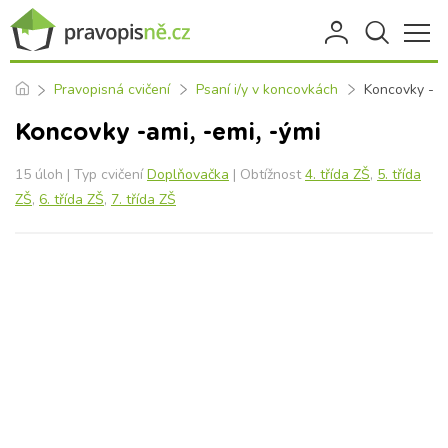
Pravopisná cvičení
Psaní i/y v koncovkách
Koncovky -ami
Koncovky -ami, -emi, -ými
15 úloh | Typ cvičení
Doplňovačka
| Obtížnost
4. třída ZŠ
,
5. třída
ZŠ
,
6. třída ZŠ
,
7. třída ZŠ