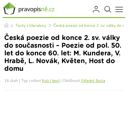
Testy z literatury
Česká poezie od konce 2. sv. války do so
Česká poezie od konce 2. sv. války
do současnosti – Poezie od pol. 50.
let do konce 60. let: M. Kundera, V.
Hrabě, L. Novák, Květen, Host do
domu
16 úloh | Typ cvičení
Kvíz / test
| Obtížnost
Střední škola