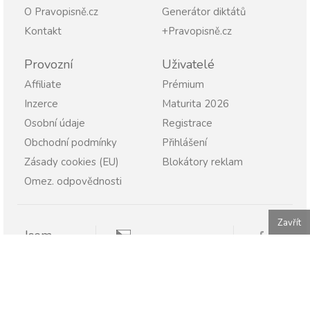
O Pravopisně.cz
Generátor diktátů
Kontakt
+Pravopisně.cz
Provozní
Uživatelé
Affiliate
Prémium
Inzerce
Maturita 2026
Osobní údaje
Registrace
Obchodní podmínky
Přihlášení
Zásady cookies (EU)
Blokátory reklam
Omez. odpovědnosti
Zavřít
Jsem
Pravopisně.cz
Student
Rodič
Pravopisne.sk
Učitel