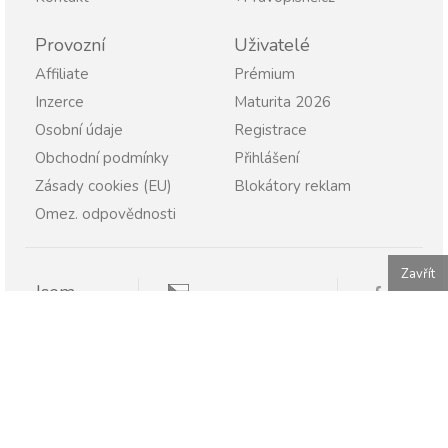
Provozní
Uživatelé
Affiliate
Prémium
Inzerce
Maturita 2026
Osobní údaje
Registrace
Obchodní podmínky
Přihlášení
Zásady cookies (EU)
Blokátory reklam
Omez. odpovědnosti
Zavřít
Jsem
Pravopisně.cz
Student
Rodič
Pravopisne.sk
Učitel
Škola
Firma