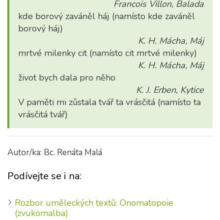
Francois Villon, Balada
kde borový zaváněl háj (namísto kde zaváněl
borový háj)
K. H. Mácha, Máj
mrtvé milenky cit (namísto cit mrtvé milenky)
K. H. Mácha, Máj
život bych dala pro něho
K. J. Erben, Kytice
V paměti mi zůstala tvář ta vrásčitá (namísto ta
vrásčitá tvář)
Autor/ka: Bc. Renáta Malá
Podívejte se i na:
Rozbor uměleckých textů: Onomatopoie
(zvukomalba)