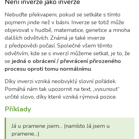
Není inverze jako inverze
Nebuďte překvapeni, pokud se setkáte s tímto
pojmem jinde než v básni. Inverze se totiž může
objevovat v hudbě, matematice, genetice a mnoha
dalších odvětvích. Známá je také inverze
z předpovědi počasí. Společné všem těmto
odvětvím, kde se s inverzí můžeme setkat, je to, že
se
jedná o obrácení / převrácení přirozeného
procesu oproti tomu normálnímu
.
Díky inverzi vzniká neobvyklý slovní pořádek.
Pomáhá nám tak upozornit na text, „vysunout“
určité slovo, díky které vzniká rýmová pozice.
Příklady
Já u pramene jsem… (namísto Já jsem u
pramene…)