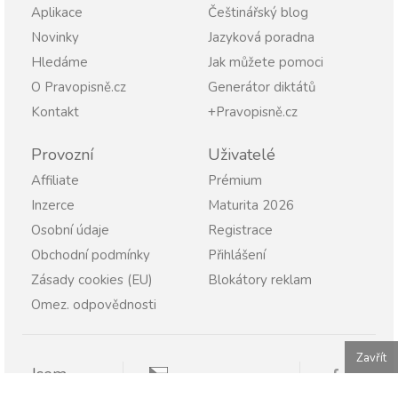
Aplikace
Češtinářský blog
Novinky
Jazyková poradna
Hledáme
Jak můžete pomoci
O Pravopisně.cz
Generátor diktátů
Kontakt
+Pravopisně.cz
Provozní
Uživatelé
Affiliate
Prémium
Inzerce
Maturita 2026
Osobní údaje
Registrace
Obchodní podmínky
Přihlášení
Zásady cookies (EU)
Blokátory reklam
Omez. odpovědnosti
Zavřít
Jsem
Pravopisně.cz