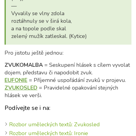
—
Vyvalily se vlny zdola
roztáhnuly se v širá kola,
a na topole podle skal
zelený mužík zatleskal. (Kytice)
Pro jistotu ještě jednou:
ZVUKOMALBA
= Seskupení hlásek s cílem vyvolat
dojem, představu či napodobit zvuk.
EUFONIE
= Příjemné uspořádání zvuků v projevu.
ZVUKOSLED
= Pravidelné opakování stejných
hlásek ve verši.
Podívejte se i na:
Rozbor uměleckých textů: Zvukosled
Rozbor uměleckých textů: Ironie