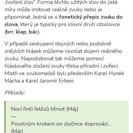
„tvoření slov“. Forma těchto užitých slov do jisté
míry může imitovat reálné zvuky nebo je
připomínat. Jedná se o
fonetický přepis zvuku do
slova
, který je typický pro slovní druh citoslovce.
(
brr
,
klap
,
bác
).
V případě seskupení stejných nebo podobně
znějících hlásek můžeme vyvolat dojem reálného
zvuku. Napodobovat tak můžeme pomocí
hláskového složení zvuky třeba přírodní i zvířecí.
Mistři ve zvukomalbě byli především Karel Hynek
Mácha a Karel Jaromír Erben.
Příklady:
Nocí řinčí řetězů hřmot (Máj)
—
Povolným krokem on zločince doprovází…
(Máj)