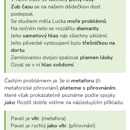
Zub času
se na našem dědečkovi dost
podepsal.
Se studiem měla Lucka
moře problémů
.
Na nočním nebi se rozzářily
diamanty
.
Jeho
sametový hlas
nás všechny uklidnil.
Jeho pěvecké vystoupení bylo
třešničkou na
dortu
.
Zamilovanou dvojici spaloval
plamen lásky
.
Ozval se v ní
hlas svědomí
.
Častým problémem je, že si
metaforu
(či
metaforické přirovnání)
pleteme s přirovnáním
,
které však prokazatelně poznáme podle spojky
jako
. Rozdíl dobře vidíme na následujícím příkladu.
Pavel je
vítr
. (metafora)
Pavel je rychlý
jako vítr
. (přirovnání)