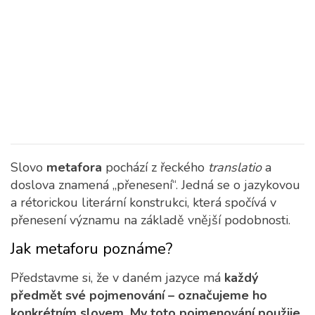
Slovo
metafora
pochází z řeckého
translatio
a
doslova znamená „přenesení“. Jedná se o jazykovou
a rétorickou literární konstrukci, která spočívá v
přenesení významu na základě vnější podobnosti.
Jak metaforu poznáme?
Představme si, že v daném jazyce má
každý
předmět své pojmenování – označujeme ho
konkrétním slovem. My toto pojmenování použije