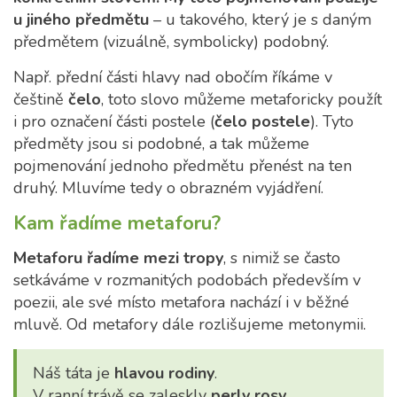
u jiného předmětu
– u takového, který je s daným
předmětem (vizuálně, symbolicky) podobný.
Např. přední části hlavy nad obočím říkáme v
češtině
čelo
, toto slovo můžeme metaforicky použít
i pro označení části postele (
čelo postele
). Tyto
předměty jsou si podobné, a tak můžeme
pojmenování jednoho předmětu přenést na ten
druhý. Mluvíme tedy o obrazném vyjádření.
Kam řadíme metaforu?
Metaforu řadíme mezi tropy
, s nimiž se často
setkáváme v rozmanitých podobách především v
poezii, ale své místo metafora nachází i v běžné
mluvě. Od metafory dále rozlišujeme metonymii.
Náš táta je
hlavou rodiny
.
V ranní trávě se zaleskly
perly rosy
.