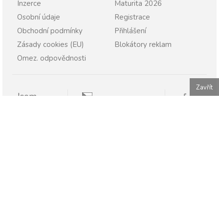
Inzerce
Maturita 2026
Osobní údaje
Registrace
Obchodní podmínky
Přihlášení
Zásady cookies (EU)
Blokátory reklam
Omez. odpovědnosti
Zavřít
Jsem
Pravopisně.cz
Student
Rodič
Pravopisne.sk
Učitel
Škola
Firma
Publikování nebo další šíření obsahu serveru Pravopisně.cz
je bez písemného souhlasu zakázáno.