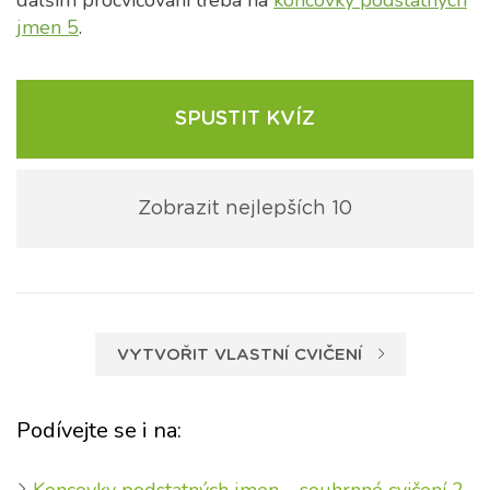
dalším procvičování třeba na
koncovky podstatných
jmen 5
.
SPUSTIT KVÍZ
Zobrazit nejlepších 10
VYTVOŘIT VLASTNÍ CVIČENÍ
Podívejte se i na: