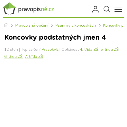
Pravopisná cvičení
Psaní i/y v koncovkách
Koncovky po
Koncovky podstatných jmen 4
12 úloh | Typ cvičení
Pravokvíz
| Obtížnost
4. třída ZŠ
,
5. třída ZŠ
,
6. třída ZŠ
,
7. třída ZŠ