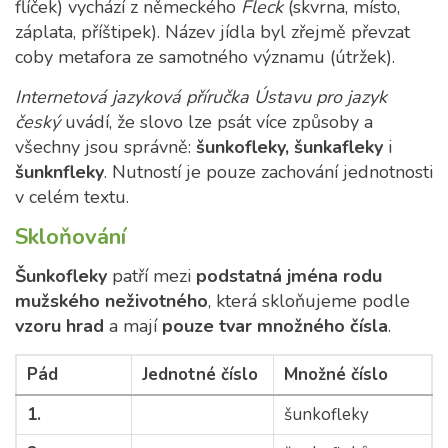
flíček) vychází z německého
Fleck
(skvrna, místo,
záplata, příštipek). Název jídla byl zřejmě převzat
coby metafora ze samotného významu (útržek).
Internetová jazyková příručka Ústavu pro jazyk
český
uvádí, že slovo lze psát více způsoby a
všechny jsou správně:
šunkofleky, šunkafleky
i
šunknfleky
. Nutností je pouze zachování jednotnosti
v celém textu.
Skloňování
Šunkofleky
patří mezi
podstatná jména rodu
mužského neživotného
, která skloňujeme podle
vzoru hrad
a mají
pouze tvar množného čísla
.
Pád
Jednotné číslo
Množné číslo
1.
šunkofleky