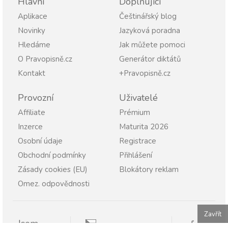
Hlavní
Doplňující
Aplikace
Češtinářský blog
Novinky
Jazyková poradna
Hledáme
Jak můžete pomoci
O Pravopisně.cz
Generátor diktátů
Kontakt
+Pravopisně.cz
Provozní
Uživatelé
Affiliate
Prémium
Inzerce
Maturita 2026
Osobní údaje
Registrace
Obchodní podmínky
Přihlášení
Zásady cookies (EU)
Blokátory reklam
Omez. odpovědnosti
Zavřít
Jsem