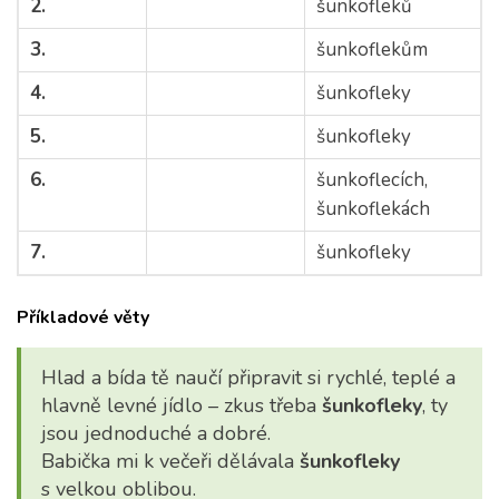
2.
šunkofleků
3.
šunkoflekům
4.
šunkofleky
5.
šunkofleky
6.
šunkoflecích,
šunkoflekách
7.
šunkofleky
Příkladové věty
Hlad a bída tě naučí připravit si rychlé, teplé a
hlavně levné jídlo – zkus třeba
šunkofleky
, ty
jsou jednoduché a dobré.
Babička mi k večeři dělávala
šunkofleky
s velkou oblibou.