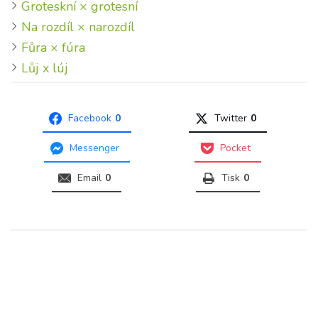
Groteskní × grotesní
Na rozdíl × narozdíl
Fůra × fúra
Lůj x lúj
Facebook
0
Twitter
0
Messenger
Pocket
Email
0
Tisk
0