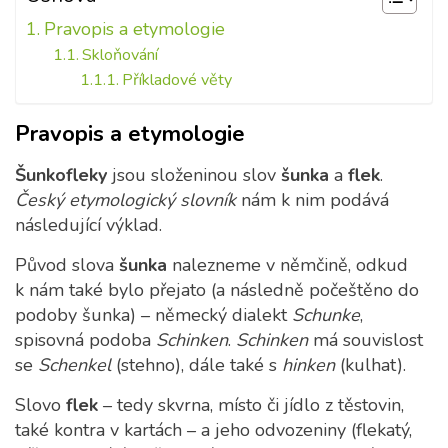
Pravopis a etymologie
Skloňování
Příkladové věty
Pravopis a etymologie
Šunkofleky
jsou složeninou slov
šunka
a
flek
.
Český etymologický slovník
nám k nim podává
následující výklad.
Původ slova
šunka
nalezneme v němčině, odkud
k nám také bylo přejato (a následně počeštěno do
podoby šunka) – německý dialekt
Schunke
,
spisovná podoba
Schinken
.
Schinken
má souvislost
se
Schenkel
(stehno), dále také s
hinken
(kulhat).
Slovo
flek
– tedy skvrna, místo či jídlo z těstovin,
také kontra v kartách – a jeho odvozeniny (flekatý,