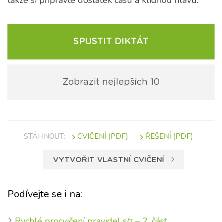
takže si připravte dostatek času a klidnou hlavu.
SPUSTIT DIKTÁT
Zobrazit nejlepších 10
STÁHNOUT:
VYTVOŘIT VLASTNÍ CVIČENÍ
Podívejte se i na:
Rychlé procvičení pravidel s/z – 2. část