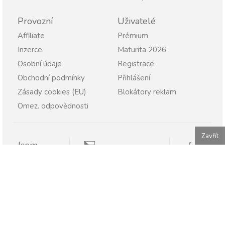
Provozní
Uživatelé
Affiliate
Prémium
Inzerce
Maturita 2026
Osobní údaje
Registrace
Obchodní podmínky
Přihlášení
Zásady cookies (EU)
Blokátory reklam
Omez. odpovědnosti
Zavřít
Jsem
Pravopisně.cz
Student
Rodič
Pravopisne.sk
Učitel
Škola
Firma