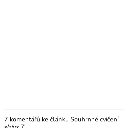
7 komentářů ke článku Souhrnné cvičení
s/z/vz 7”