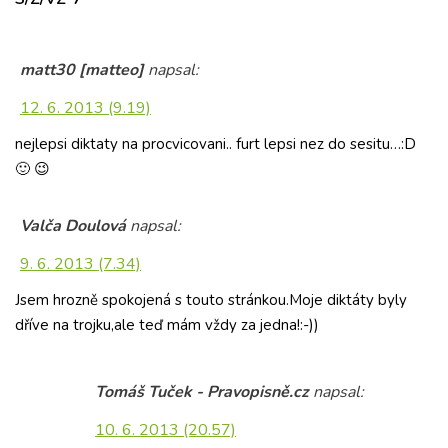
matt30 [matteo]
napsal:
12. 6. 2013 (9.19)
nejlepsi diktaty na procvicovani.. furt lepsi nez do sesitu…:D
🙂 😉
Valča Doulová
napsal:
9. 6. 2013 (7.34)
Jsem hrozně spokojená s touto stránkou.Moje diktáty byly
dříve na trojku,ale teď mám vždy za jedna!:-))
Tomáš Tuček - Pravopisně.cz
napsal:
10. 6. 2013 (20.57)