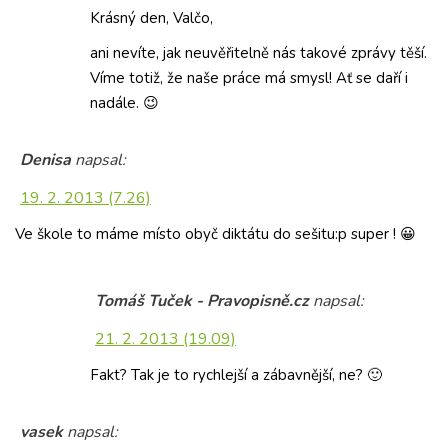
Krásný den, Valčo,
ani nevíte, jak neuvěřitelně nás takové zprávy těší.
Víme totiž, že naše práce má smysl! Ať se daří i
nadále. 😉
Denisa
napsal:
19. 2. 2013 (7.26)
Ve škole to máme místo obyč diktátu do sešitu:p super ! 😀
Tomáš Tuček - Pravopisně.cz
napsal:
21. 2. 2013 (19.09)
Fakt? Tak je to rychlejší a zábavnější, ne? 🙂
vasek
napsal: