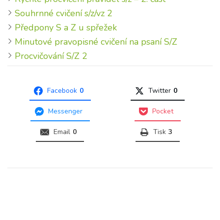
Souhrnné cvičení s/z/vz 2
Předpony S a Z u spřežek
Minutové pravopisné cvičení na psaní S/Z
Procvičování S/Z 2
Facebook
0
Twitter
0
Messenger
Pocket
Email
0
Tisk
3