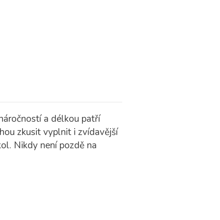
áročností a délkou patří
ou zkusit vyplnit i zvídavější
kol. Nikdy není pozdě na