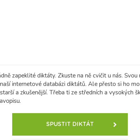
ádně zapeklité diktáty. Zkuste na ně cvičit u nás.
Svou n
naší internetové databázi diktátů. Ale přesto si ho moh
starší a zkušenější. Třeba ti ze středních a vysokých š
avopisu.
SPUSTIT DIKTÁT