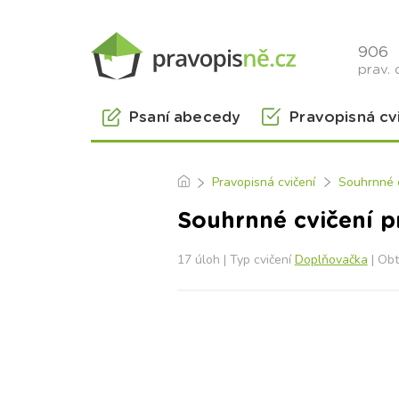
906
prav. 
Psaní abecedy
Pravopisná cv
Pravopisná cvičení
Souhrnné d
Souhrnné cvičení pr
17 úloh | Typ cvičení
Doplňovačka
| Obt