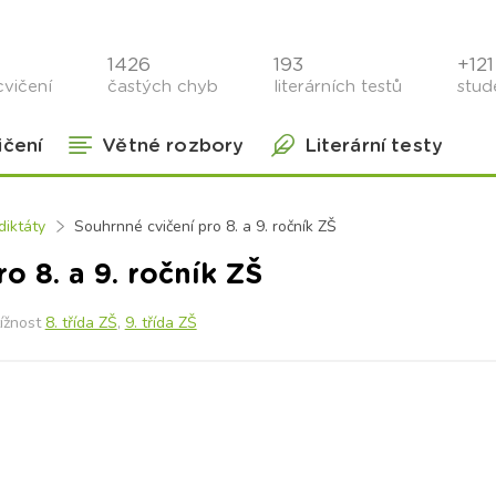
1426
193
+121 
cvičení
častých chyb
literárních testů
stude
ičení
Větné rozbory
Literární testy
iktáty
Souhrnné cvičení pro 8. a 9. ročník ZŠ
o 8. a 9. ročník ZŠ
ížnost
8. třída ZŠ
,
9. třída ZŠ