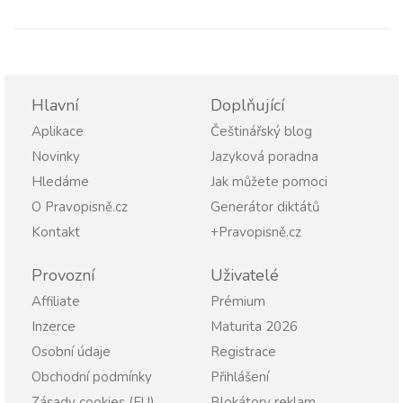
Hlavní
Doplňující
Aplikace
Češtinářský blog
Novinky
Jazyková poradna
Hledáme
Jak můžete pomoci
O Pravopisně.cz
Generátor diktátů
Kontakt
+Pravopisně.cz
Provozní
Uživatelé
Affiliate
Prémium
Inzerce
Maturita 2026
Osobní údaje
Registrace
Obchodní podmínky
Přihlášení
Zásady cookies (EU)
Blokátory reklam