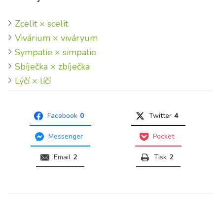
Zcelit × scelit
Vivárium × viváryum
Sympatie × simpatie
Sbíječka × zbíječka
Lýčí × líčí
Facebook
0
Twitter
4
Messenger
Pocket
Email
2
Tisk
2