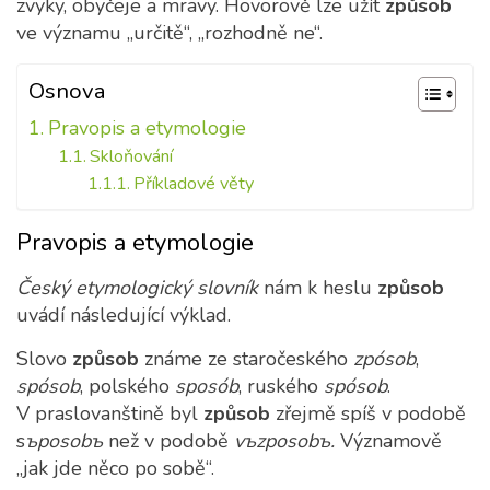
zvyky, obyčeje a mravy. Hovorově lze užít
způsob
ve významu „určitě“, „rozhodně ne“.
Osnova
Pravopis a etymologie
Skloňování
Příkladové věty
Pravopis a etymologie
Český etymologický slovník
nám k heslu
způsob
uvádí následující výklad.
Slovo
způsob
známe ze staročeského
zpósob
,
spósob
, polského
sposób
, ruského
spósob
.
V praslovanštině byl
způsob
zřejmě spíš v podobě
s
ъposobъ
než v podobě
vъzposobъ.
Významově
„jak jde něco po sobě“.