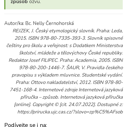
způsob
ozvu.
Autor/ka: Bc. Nelly Černohorská
REJZEK, J. Český etymologický slovník. Praha: Leda,
2015. ISBN 978-80-7335-393-3. Slovník spisovné
češtiny pro školu a veřejnost: s Dodatkem Ministerstva
školství, mládeže a tělovýchovy České republiky.
Redaktor Josef FILIPEC. Praha: Academia, 2005. ISBN
978-80-200-1446-7. ŠAUR, V. Pravidla českého
pravopisu s výkladem mluvnice. Studentské vydání.
Praha: Ottovo nakladatelství, 2012. ISBN 978-80-
7451-168-4. Internetové zdroje Internetová jazyková
příručka – způsob. Internetová jazyková příručka
[online]. Copyright © [cit. 24.07.2022]. Dostupné z:
https://prirucka.ujc.cas.cz/?slovo=zp%C5%AFsob
Podívejte se i na: