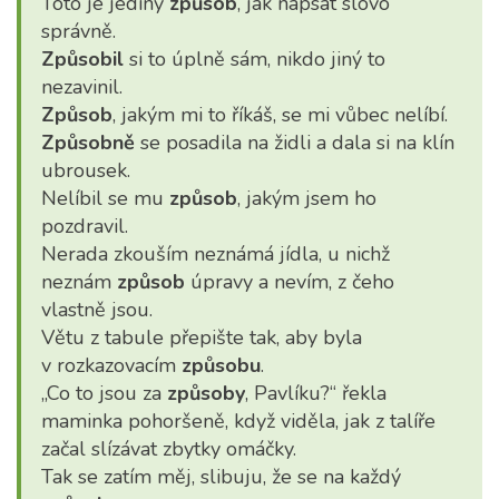
Toto je jediný
způsob
, jak napsat slovo
správně.
Způsobil
si to úplně sám, nikdo jiný to
nezavinil.
Způsob
, jakým mi to říkáš, se mi vůbec nelíbí.
Způsobně
se posadila na židli a dala si na klín
ubrousek.
Nelíbil se mu
způsob
, jakým jsem ho
pozdravil.
Nerada zkouším neznámá jídla, u nichž
neznám
způsob
úpravy a nevím, z čeho
vlastně jsou.
Větu z tabule přepište tak, aby byla
v rozkazovacím
způsobu
.
„Co to jsou za
způsoby
, Pavlíku?“ řekla
maminka pohoršeně, když viděla, jak z talíře
začal slízávat zbytky omáčky.
Tak se zatím měj, slibuju, že se na každý