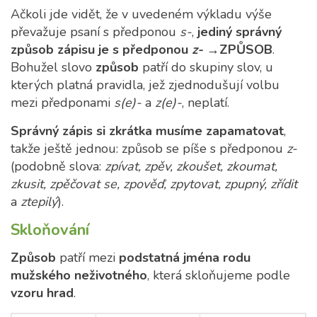
Ačkoli jde vidět, že v uvedeném výkladu výše
převažuje psaní s předponou
s-
,
jediný správný
způsob zápisu je s předponou
z-
→ZPŮSOB
.
Bohužel slovo
způsob
patří do skupiny slov, u
kterých platná pravidla, jež zjednodušují volbu
mezi předponami
s(e)-
a
z(e)-
, neplatí.
Správný zápis si zkrátka musíme zapamatovat
,
takže ještě jednou: způsob se píše s předponou
z-
(podobně slova:
zpívat, zpěv, zkoušet, zkoumat,
zkusit, zpěčovat se, zpověď, zpytovat, zpupný, zřídit
a
ztepilý
).
Skloňování
Způsob
patří mezi
podstatná jména rodu
mužského neživotného
, která skloňujeme podle
vzoru hrad
.