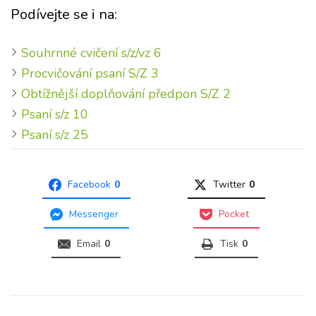
Podívejte se i na:
Souhrnné cvičení s/z/vz 6
Procvičování psaní S/Z 3
Obtížnější doplňování předpon S/Z 2
Psaní s/z 10
Psaní s/z 25
Facebook
0
Twitter
0
Messenger
Pocket
Email
0
Tisk
0