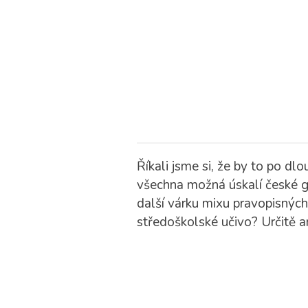
Říkali jsme si, že by to po d
všechna možná úskalí české g
další várku mixu pravopisných
středoškolské učivo? Určitě an