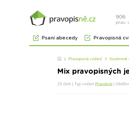
906
prav. 
Psaní abecedy
Pravopisná cv
Pravopisná cvičení
Souhrnné d
Mix pravopisných j
25 úloh | Typ cvičení
Pravokvíz
| Obtížn