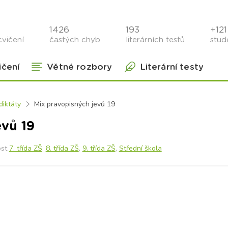
1426
193
+121 
cvičení
častých chyb
literárních testů
stude
ičení
Větné rozbory
Literární testy
iktáty
Mix pravopisných jevů 19
evů 19
ost
7. třída ZŠ
,
8. třída ZŠ
,
9. třída ZŠ
,
Střední škola