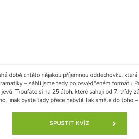
louhé době chtělo nějakou příjemnou oddechovku, kter
ramatiky – sáhli jsme tedy po osvědčeném formátu Prav
 jevů.
Troufáte si na 25 úloh, které sahají od 7. třídy z
o, jinak byste tady přece nebyli! Tak směle do toho – 
SPUSTIT KVÍZ