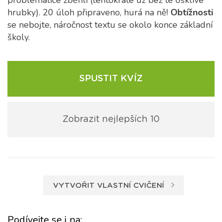
problematice zběhlí (tentokráte už bez té ošklivé
hrubky). 20 úloh připraveno, hurá na ně!
Obtížnosti
se nebojte, náročnost textu se okolo konce základní
školy.
SPUSTIT KVÍZ
Zobrazit nejlepších 10
VYTVOŘIT VLASTNÍ CVIČENÍ
Podívejte se i na: