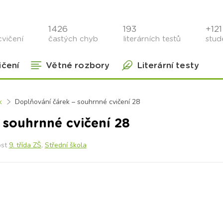
1426
193
+121 
cvičení
častých chyb
literárních testů
stude
ičení
Větné rozbory
Literární testy
k
Doplňování čárek – souhrnné cvičení 28
 souhrnné cvičení 28
ost
9. třída ZŠ
,
Střední škola