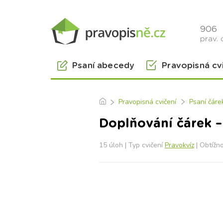
906
prav. 
Psaní abecedy
Pravopisná cv
Pravopisná cvičení
Psaní čáre
Doplňování čárek –
15 úloh | Typ cvičení
Pravokvíz
| Obtížn