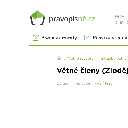
906
prav. 
Psaní abecedy
Pravopisná cv
Větné rozbory
Skladba vět
Větné členy (Zloděj
15 úloh | Typ cvičení
Kvíz / test