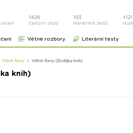
1426
193
+121 
cvičení
častých chyb
literárních testů
stude
ičení
Větné rozbory
Literární testy
Větné členy
Větné členy (Zlodějka knih)
ka knih)