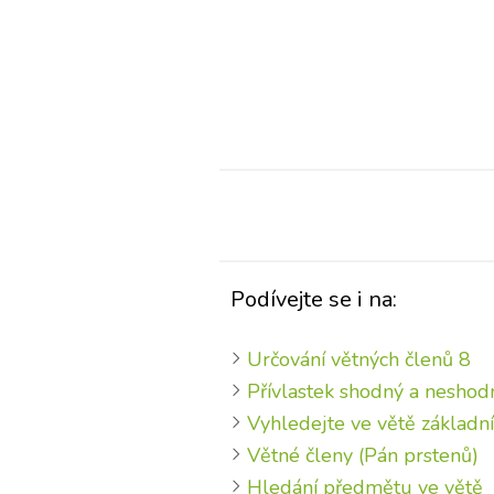
Podívejte se i na:
Určování větných členů 8
Přívlastek shodný a neshod
Vyhledejte ve větě základní
Větné členy (Pán prstenů)
Hledání předmětu ve větě